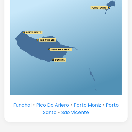
•
•
•
Funchal
Pico Do Ariero
Porto Moniz
Porto
•
Santo
São Vicente