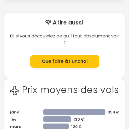
💡 A lire aussi
Et si vous découvriez ce qu’il faut absolument voir
?
Que faire à Funchal
Prix moyens des vols
janv
354 €
fév
130 €
mars
120 €