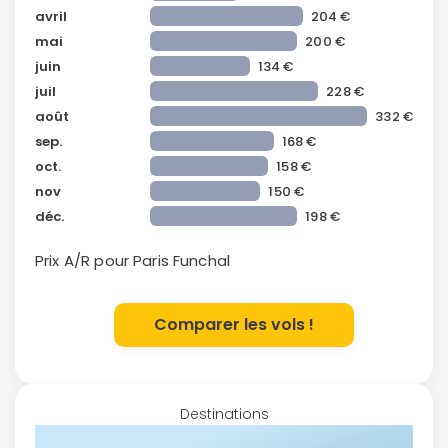
avril
204 €
mai
200 €
juin
134 €
juil
228 €
août
332 €
sep.
168 €
oct.
158 €
nov
150 €
déc.
198 €
Prix A/R pour Paris
Funchal
Comparer les vols !
Destinations