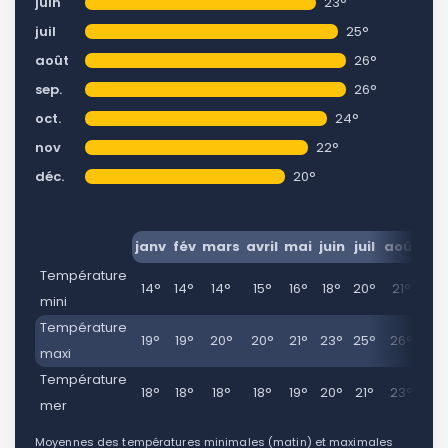
juin
23°
juil
25°
août
26°
sep.
26°
oct.
24°
nov
22°
déc.
20°
janv
fév
mars
avril
mai
juin
juil
août
se
Température
14°
14°
14°
15°
16°
18°
20°
21°
20
mini
Température
19°
19°
20°
20°
21°
23°
25°
26°
26
maxi
Température
18°
18°
18°
18°
19°
20°
21°
23°
23
mer
Moyennes des températures minimales (matin) et maximales