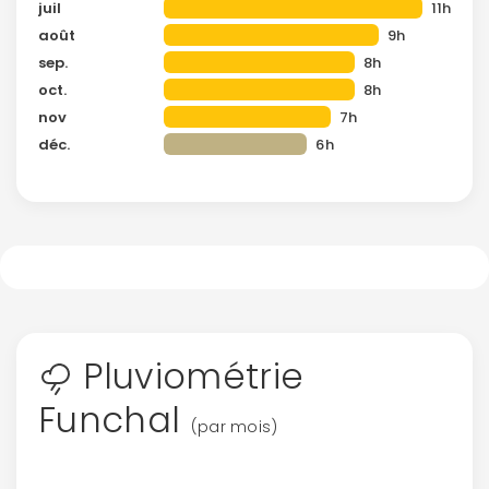
juil
11h
août
9h
sep.
8h
oct.
8h
nov
7h
déc.
6h
Pluviométrie
Funchal
(par mois)