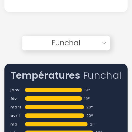
Funchal
Températures
Funchal
janv
19°
fév
19°
mars
20°
avril
20°
mai
21°