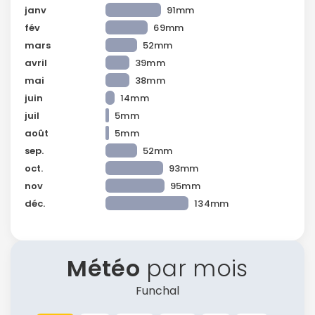
janv
91mm
fév
69mm
mars
52mm
avril
39mm
mai
38mm
juin
14mm
juil
5mm
août
5mm
sep.
52mm
oct.
93mm
nov
95mm
déc.
134mm
Météo
par mois
Funchal