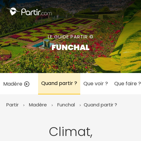
Fermer
LE GUIDE PARTIR ©
📍 Destinations populaires
FUNCHAL
Quand partir ?
Que voir ?
Que faire ?
Madère
☀️ Où partir par mois
Janvier
Février
Mars
Avril
Mai
Juin
✨ Envies populaires
Partir
Madère
Funchal
Quand partir ?
Juillet
Août
Septembre
Octobre
Novembre
Décembre
Climat,