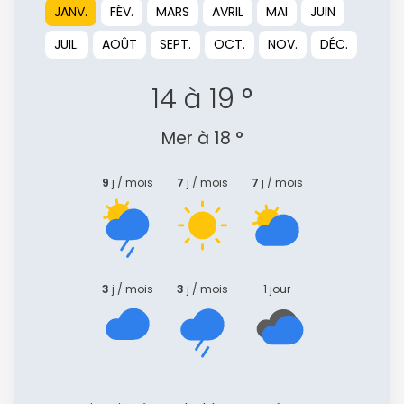
JANV.
FÉV.
MARS
AVRIL
MAI
JUIN
JUIL.
AOÛT
SEPT.
OCT.
NOV.
DÉC.
14 à 19 °
Mer à 18 °
9
j / mois
7
j / mois
7
j / mois
3
j / mois
3
j / mois
1 jour