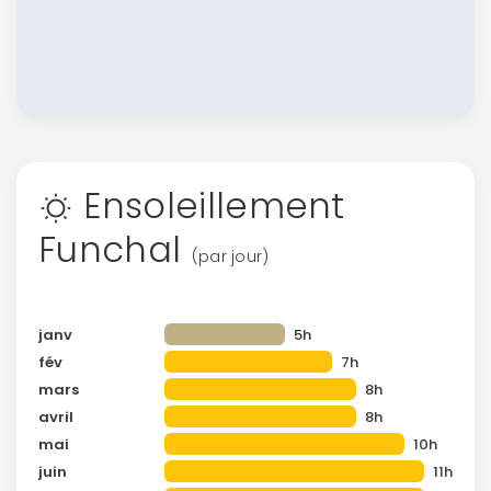
Ensoleillement
Funchal
(par jour)
janv
5h
fév
7h
mars
8h
avril
8h
mai
10h
juin
11h