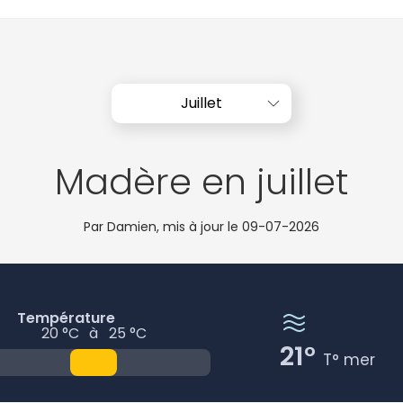
Juillet
Madère en juillet
Par Damien, mis à jour le
09-07-2026
Température
20 °C
à
25 °C
21°
T° mer