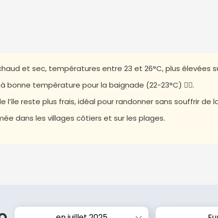
 chaud et sec, températures entre 23 et 26°C, plus élevées su
 à bonne température pour la baignade (22-23°C) 🏊‍♂️.
e l’île reste plus frais, idéal pour randonner sans souffrir de l
ée dans les villages côtiers et sur les plages.
o
en juillet 2025
Fu