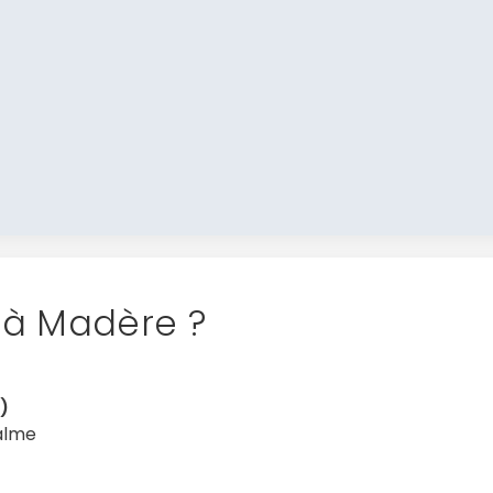
t à Madère ?
)
calme