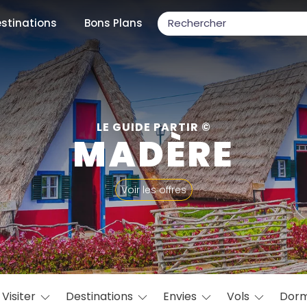
stinations
Bons Plans
ons populaires
LE GUIDE PARTIR ©
MADÈRE
par mois
Voir les offres
Février
Mars
Avril
Mai
Juin
Juillet
Août
S
ulaires
Novembre
Décembre
Visiter
Destinations
Envies
Vols
Dorm