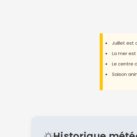
Juillet est
La mer est
Le centre d
Saison anim
Historique mété