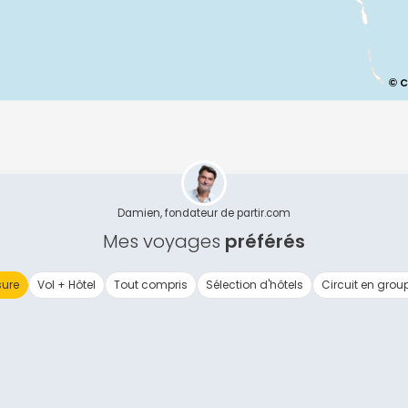
Continuer avec Apple
ou connectez-vous par mail
Politique de confidentialité.
Damien, fondateur de partir.com
Mes voyages
préférés
ure
Vol + Hôtel
Tout compris
Sélection d'hôtels
Circuit en grou