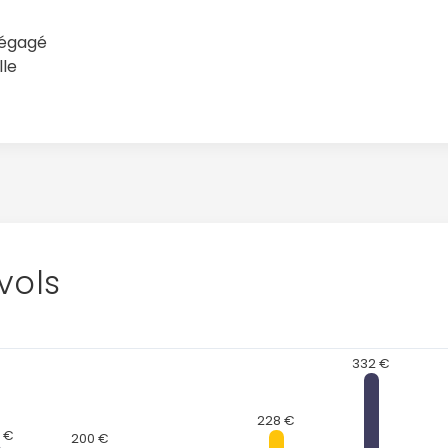
dégagé
lle
vols
332 €
228 €
 €
200 €