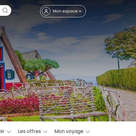
Fermer
Mon espace
eptembre
ir
Les offres
Mon voyage