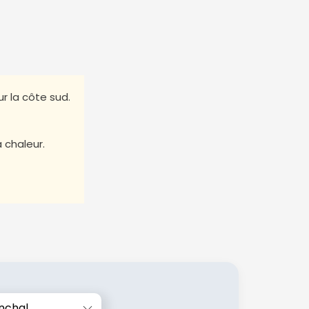
r la côte sud.
a chaleur.
nchal