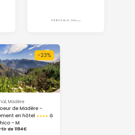
-23%
hal, Madère
oeur de Madère -
ement en hôtel
à
★★★★
hico - M
rtir de 1194€