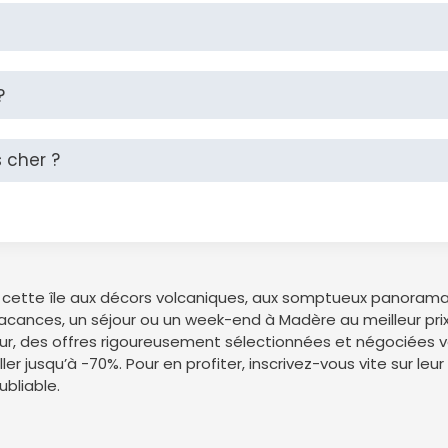
?
s cher ?
cette île aux décors volcaniques, aux somptueux panoramas 
es vacances, un séjour ou un week-end à Madère au meilleur p
our, des offres rigoureusement sélectionnées et négociées 
r jusqu’à -70%. Pour en profiter, inscrivez-vous vite sur leur
ubliable.