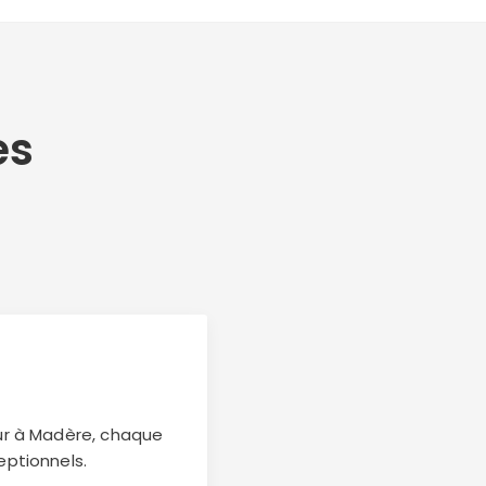
es
our à Madère, chaque
eptionnels.