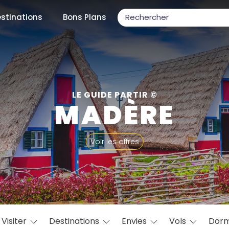
stinations
Bons Plans
ons populaires
LE GUIDE PARTIR ©
MADÈRE
par mois
Voir les offres
Février
Mars
Avril
Mai
Juin
Juillet
Août
S
ulaires
Novembre
Décembre
Visiter
Destinations
Envies
Vols
Dorm