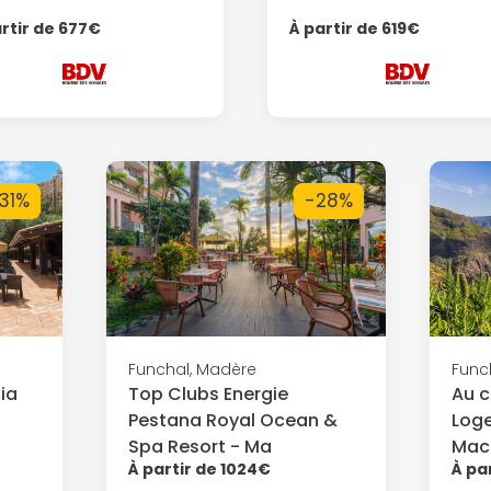
rtir de 677€
À partir de 619€
31%
-28%
Funchal, Madère
Func
ia
Top Clubs Energie
Au c
Pestana Royal Ocean &
Log
Spa Resort - Ma
Mac
À partir de 1024€
À pa