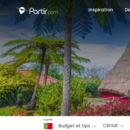
Inspiration
De
📍 Destinati
☀️ Où partir 
Janvier
✨ Envies pop
Octobre
Le guide
Climat
Budget et tips