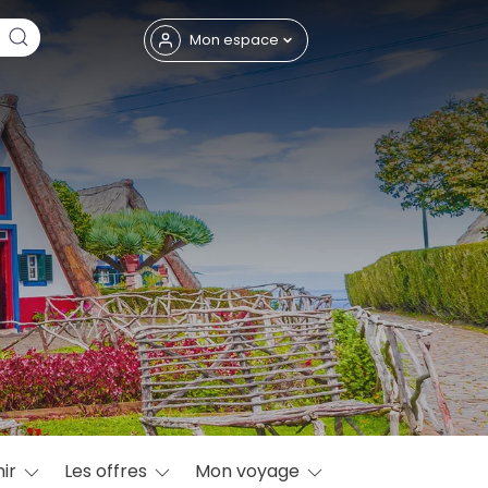
Fermer
Mon espace
eptembre
ir
Les offres
Mon voyage