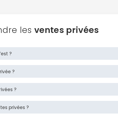
Continuer avec Apple
ou connectez-vous par mail
ndre les
ventes privées
Politique de confidentialité.
’est ?
rivée ?
rivées ?
es privées ?