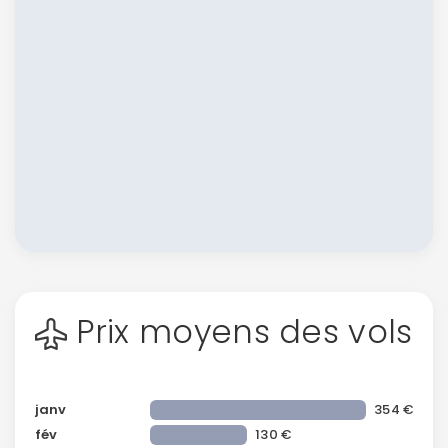
Prix moyens des vols
janv
354 €
fév
130 €