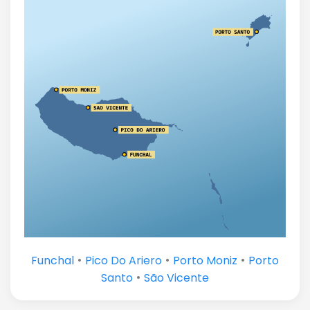
•
•
•
Funchal
Pico Do Ariero
Porto Moniz
Porto
•
Santo
São Vicente