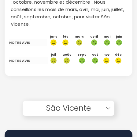
: octobre, novembre et décembre . Nous
conseillons les mois de mars, avril, mai, juin, juillet,
août, septembre, octobre, pour visiter São
Vicente.
janv
fév
mars
avril
mai
juin
NOTRE AVIS
juil
août
sept
oct
nov
déc
NOTRE AVIS
São Vicente