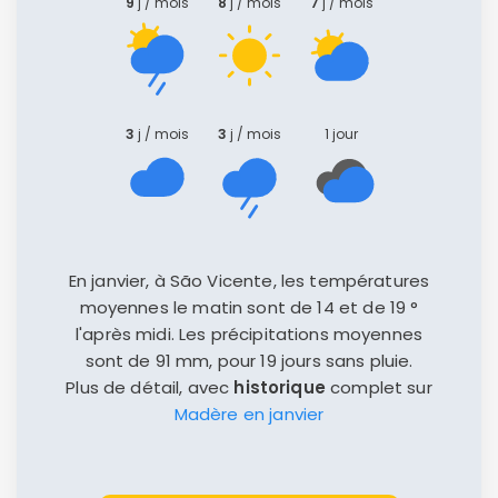
9
j / mois
8
j / mois
7
j / mois
3
j / mois
3
j / mois
1 jour
En janvier, à São Vicente, les températures
moyennes le matin sont de 14 et de 19 °
l'après midi. Les précipitations moyennes
sont de 91 mm, pour 19 jours sans pluie.
Plus de détail, avec
historique
complet sur
Madère en janvier