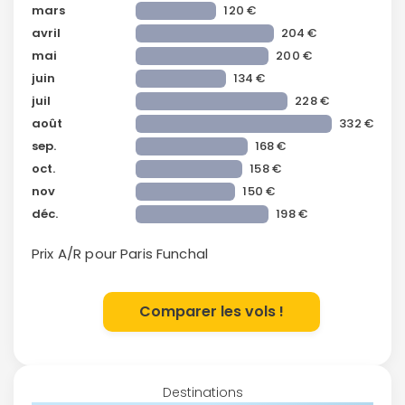
mars
120 €
avril
204 €
mai
200 €
juin
134 €
juil
228 €
août
332 €
sep.
168 €
oct.
158 €
nov
150 €
déc.
198 €
Prix A/R pour Paris
Funchal
Comparer les vols !
Destinations