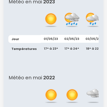
Météo en mai
2023
Continuer avec Apple
01/05/23
02/05/23
03/05/23
Jour
ou connectez-vous par mail
17° à 23°
17° à 24°
18° à 22°
Températures
Météo en mai
2022
Politique de
confidentialité.