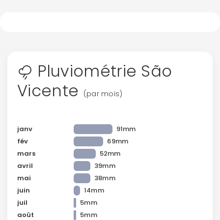
Pluviométrie São
Vicente
(par mois)
janv
91mm
fév
69mm
mars
52mm
avril
39mm
mai
38mm
juin
14mm
juil
5mm
août
5mm