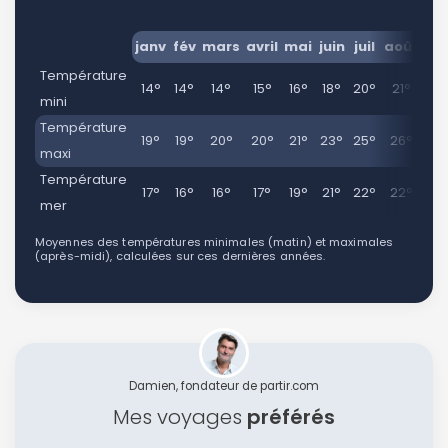
janv
fév
mars
avril
mai
juin
juil
août
se
Température
14°
14°
14°
15°
16°
18°
20°
21°
20
mini
Température
19°
19°
20°
20°
21°
23°
25°
26°
26
maxi
Température
17°
16°
16°
17°
19°
21°
22°
22°
22
mer
Moyennes des températures minimales (matin) et maximales
(après-midi), calculées sur ces dernières années.
Damien, fondateur de partir.com
Mes voyages
préférés