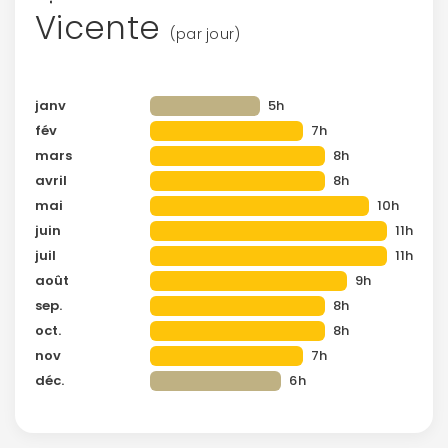
Vicente
(par jour)
janv
5h
fév
7h
mars
8h
avril
8h
mai
10h
juin
11h
juil
11h
août
9h
sep.
8h
oct.
8h
nov
7h
déc.
6h