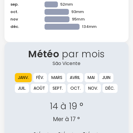
sep.
52mm
oct.
93mm
nov
95mm
déc.
134mm
Météo
par mois
São Vicente
JANV.
FÉV.
MARS
AVRIL
MAI
JUIN
JUIL.
AOÛT
SEPT.
OCT.
NOV.
DÉC.
14 à 19 °
Mer à 17 °