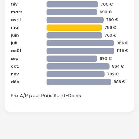
fév
700 €
mars
690 €
avril
780 €
mai
756 €
juin
760 €
juil
966 €
août
1118 €
Continuer avec Apple
sep.
690 €
oct.
864 €
ou connectez-vous par mail
nov
792 €
déc.
886 €
Prix A/R pour Paris
Saint-Denis
Politique de
confidentialité.