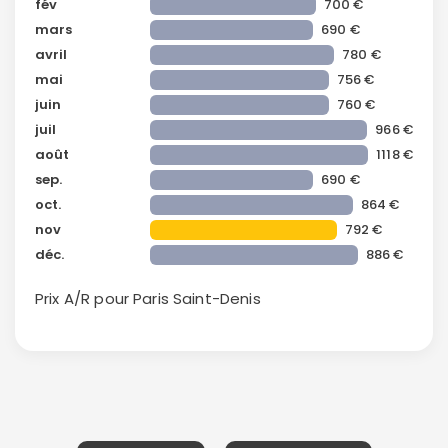
fév
700 €
mars
690 €
avril
780 €
mai
756 €
juin
760 €
juil
966 €
août
1118 €
sep.
690 €
Continuer avec Apple
oct.
864 €
ou connectez-vous par mail
nov
792 €
déc.
886 €
Prix A/R pour Paris
Saint-Denis
Politique de
confidentialité.