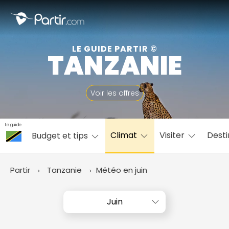
Fermer
LE GUIDE PARTIR ©
TANZANIE
📍 Destinations populaires
Voir les offres
Le guide
Climat
Visiter
Desti
Budget et tips
☀️ Où partir par mois
Janvier
Février
Mars
Avril
Mai
Juin
✨ Envies populaires
Partir
Tanzanie
Météo en juin
Juillet
Août
Septembre
Octobre
Novembre
Décembre
Juin