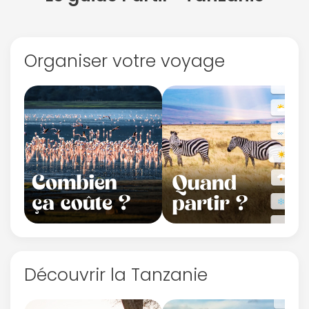
Organiser votre voyage
Politique de
confidentialité.
Découvrir la Tanzanie