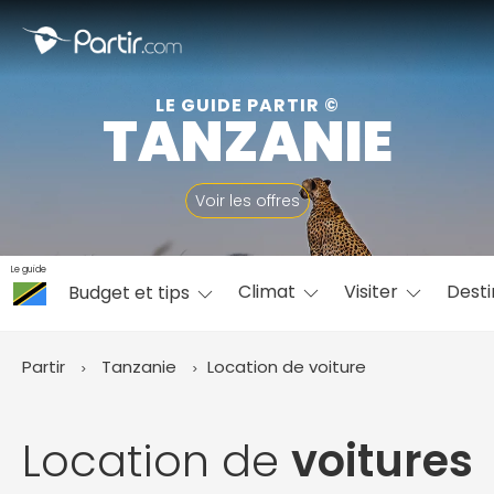
Fermer
LE GUIDE PARTIR ©
TANZANIE
📍 Destinations populaires
Voir les offres
Le guide
Climat
Visiter
Desti
Budget et tips
☀️ Où partir par mois
Janvier
Février
Mars
Avril
Mai
Juin
✨ Envies populaires
Partir
Tanzanie
Location de voiture
Juillet
Août
Septembre
Octobre
Novembre
Décembre
Location de
voitures