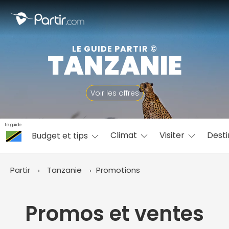
Fermer
LE GUIDE PARTIR ©
TANZANIE
📍 Destinations populaires
Voir les offres
Le guide
Climat
Visiter
Desti
Budget et tips
☀️ Où partir par mois
Janvier
Février
Mars
Avril
Mai
Juin
✨ Envies populaires
Partir
Tanzanie
Promotions
Juillet
Août
Septembre
Octobre
Novembre
Décembre
Promos et ventes