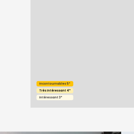
Incontournables 5*
Très Intéressant 4*
Intéressant 3*