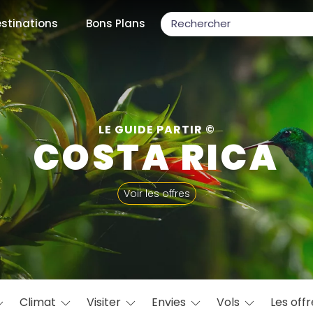
stinations
Bons Plans
ons populaires
LE GUIDE PARTIR ©
COSTA RICA
par mois
Voir les offres
Février
Mars
Avril
Mai
Juin
Juillet
Août
S
ulaires
Novembre
Décembre
Climat
Visiter
Envies
Vols
Les off