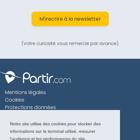
M'inscrire à la newsletter
(Votre curiosité vous remercie par avance)
Mentions légales
Cookies
Protections données
Contact
Charte voyageur
Notre site utilise des cookies pour stocker des
informations sur le terminal utilisé, mesurer
Copyright 1996-2026
l’audience et les performances du site.