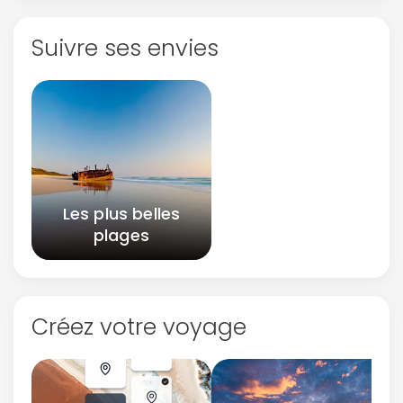
Suivre ses envies
Les plus belles
plages
Continuer avec Apple
Créez votre voyage
ou connectez-vous par mail