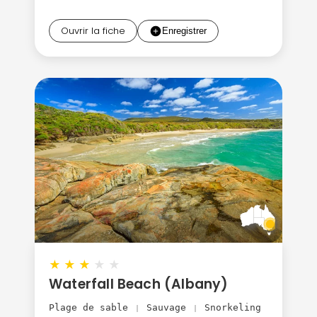
Ouvrir la fiche
★
★
★
★
★
Waterfall Beach (Albany)
Plage de sable
Sauvage
Snorkeling
|
|