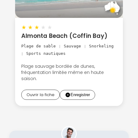
★
★
★
★
★
Almonta Beach (Coffin Bay)
Plage de sable
Sauvage
Snorkeling
|
|
Sports nautiques
|
Plage sauvage bordée de dunes,
fréquentation limitée même en haute
saison.
Ouvrir la fiche
Continuer avec Apple