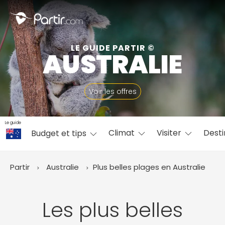
Fermer
LE GUIDE PARTIR ©
AUSTRALIE
📍 Destinations populaires
Voir les offres
Le guide
Climat
Visiter
Desti
Budget et tips
☀️ Où partir par mois
Janvier
Février
Mars
Avril
Mai
Juin
✨ Envies populaires
Partir
Australie
Plus belles plages en Australie
Juillet
Août
Septembre
Octobre
Novembre
Décembre
Les plus belles