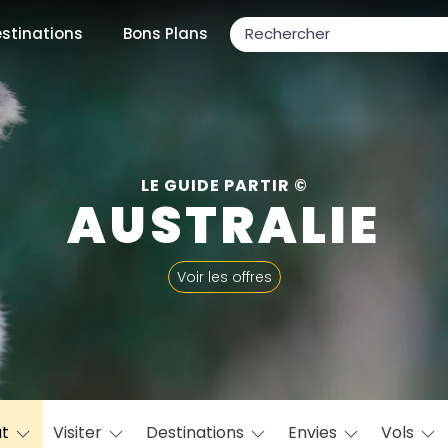
stinations
Bons Plans
ons populaires
LE GUIDE PARTIR ©
AUSTRALIE
par mois
Voir les offres
Février
Mars
Avril
Mai
Juin
Juillet
Août
S
ulaires
Novembre
Décembre
at
Visiter
Destinations
Envies
Vols