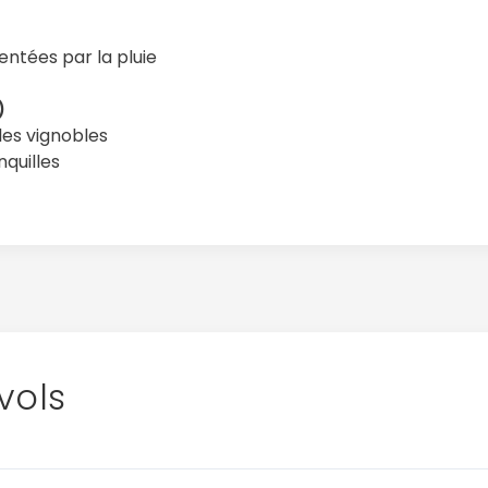
entées par la pluie
)
 les vignobles
quilles
vols