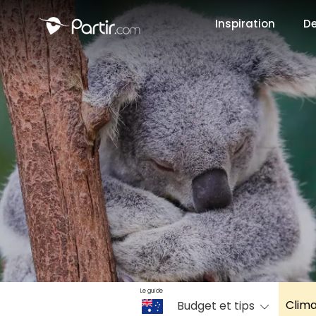
Inspiration
De
📍 Destinati
☀️ Où partir 
Janvier
✨ Envies pop
Octobre
Le guide
Clim
Budget et tips