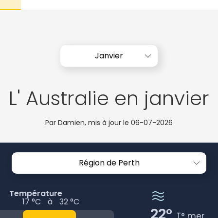
Janvier
L' Australie en janvier
Par Damien, mis à jour le
06-07-2026
Région de Perth
Température
17 °C
à
32 °C
22°
T° mer