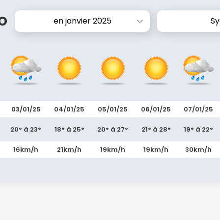
o
en janvier 2025
S
03/01/25
04/01/25
05/01/25
06/01/25
07/01/25
20° à 23°
18° à 25°
20° à 27°
21° à 28°
19° à 22°
16km/h
21km/h
19km/h
19km/h
30km/h