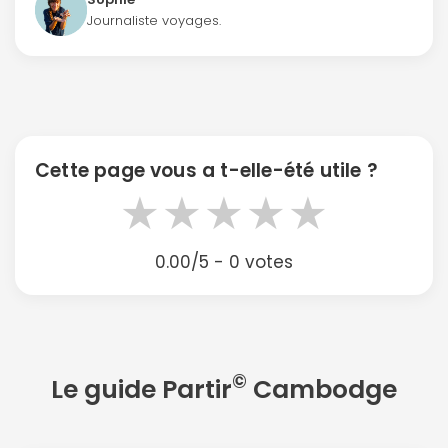
Journaliste voyages.
Continuer avec Apple
ou connectez-vous par mail
Cette page vous a t-elle-été utile ?
★
★
★
★
★
0.00/5 - 0 votes
Politique de
confidentialité.
©
Le guide Partir
Cambodge