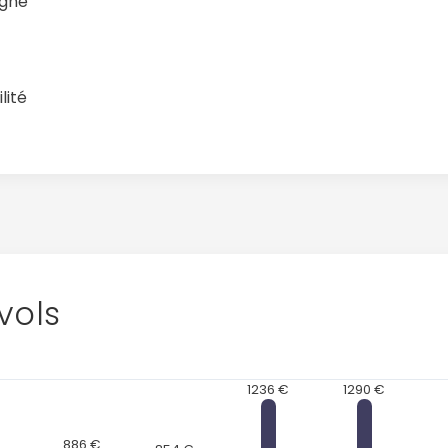
agne
lité
vols
1236 €
1290 €
886 €