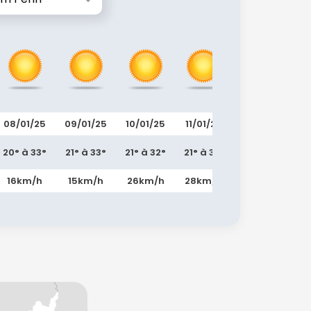
08/01/25
09/01/25
10/01/25
11/01/25
12/01/25
13
20° à 33°
21° à 33°
21° à 32°
21° à 31°
19° à 30°
17
16km/h
15km/h
26km/h
28km/h
28km/h
2