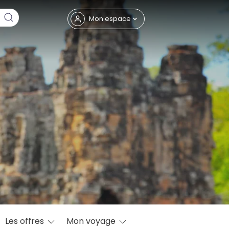
Fermer
Mon espace
eptembre
Les offres
Mon voyage