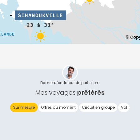
Continuer avec Apple
ou connectez-vous par mail
Politique de confidentialité.
Damien, fondateur de partir.com
Mes voyages
préférés
Sur mesure
Offres du moment
Circuit en groupe
Vol