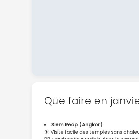
Que faire en janv
Siem Reap (Angkor)
☀️ Visite facile des temples sans chale