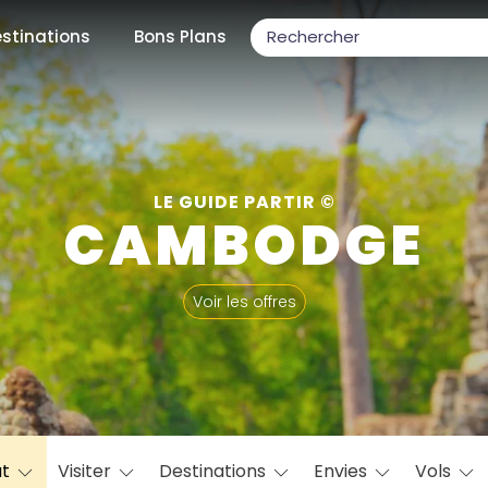
stinations
Bons Plans
ons populaires
LE GUIDE PARTIR ©
CAMBODGE
par mois
Voir les offres
Février
Mars
Avril
Mai
Juin
Juillet
Août
S
ulaires
Novembre
Décembre
at
Visiter
Destinations
Envies
Vols