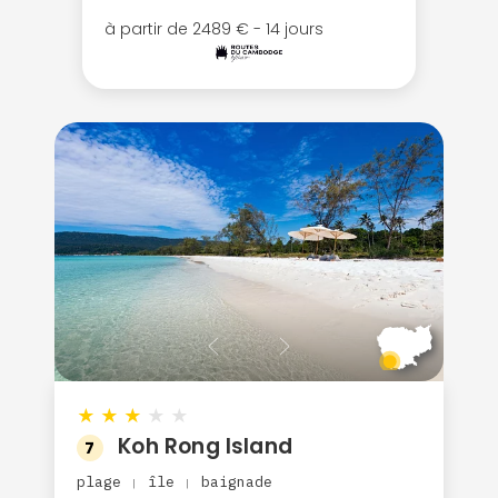
à partir de 2489 € - 14 jours
★
★
★
★
★
Koh Rong Island
7
plage
île
baignade
|
|