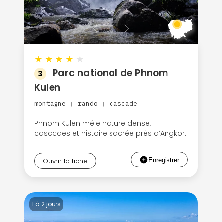
★
★
★
★
★
Parc national de Phnom
3
Kulen
montagne
rando
cascade
|
|
Phnom Kulen mêle nature dense,
cascades et histoire sacrée près d’Angkor.
Ouvrir la fiche
1 à 2 jours