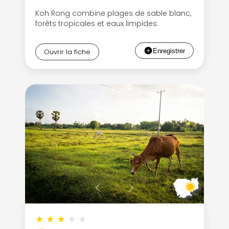
Koh Rong combine plages de sable blanc,
forêts tropicales et eaux limpides.
Ouvrir la fiche
Continuer avec Apple
ou connectez-vous par mail
Politique de
confidentialité.
★
★
★
★
★