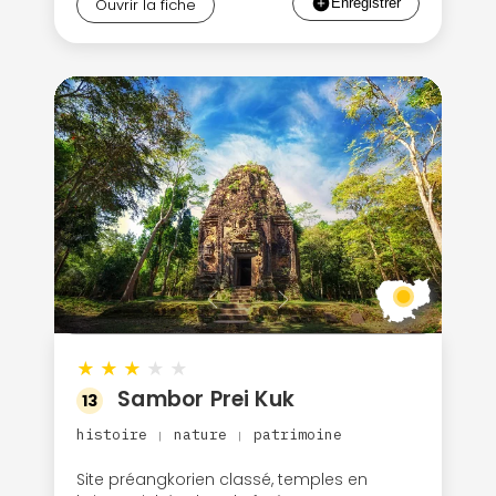
Ouvrir la fiche
★
★
★
★
★
Sambor Prei Kuk
13
histoire
nature
patrimoine
|
|
Site préangkorien classé, temples en