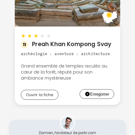
★
★
★
★
★
Preah Khan Kompong Svay
11
archéologie
aventure
architecture
|
|
Grand ensemble de temples reculés au
cœur de la forêt, réputé pour son
ambiance mystérieuse
Ouvrir la fiche
Continuer avec Apple
ou connectez-vous par mail
Damien, fondateur de partir.com