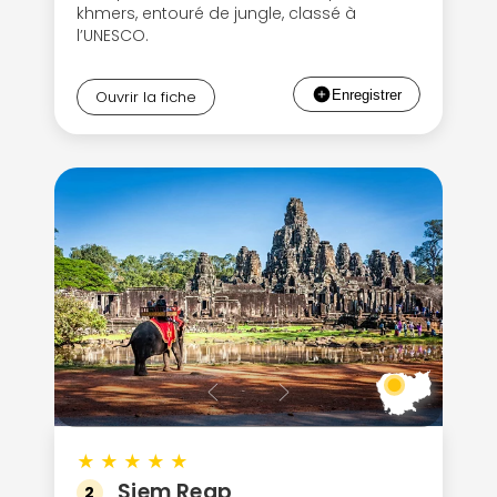
khmers, entouré de jungle, classé à
l’UNESCO.
Ouvrir la fiche
★
★
★
★
★
Siem Reap
2