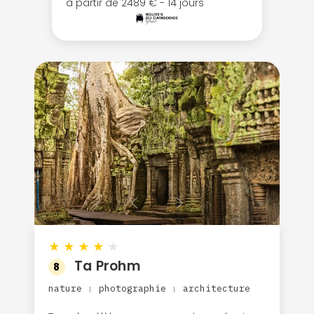
à partir de 2489 € - 14 jours
★
★
★
★
★
Ta Prohm
8
nature
photographie
architecture
|
|