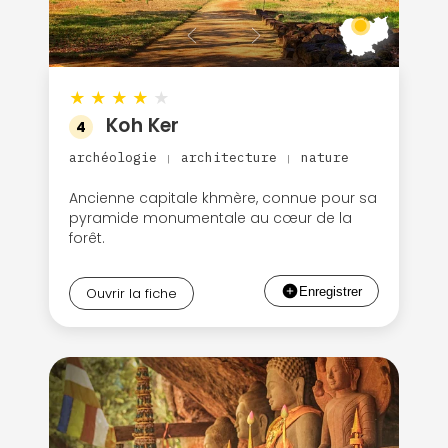
★
★
★
★
★
Koh Ker
4
archéologie
architecture
nature
|
|
Ancienne capitale khmère, connue pour sa
pyramide monumentale au cœur de la
forêt.
Ouvrir la fiche