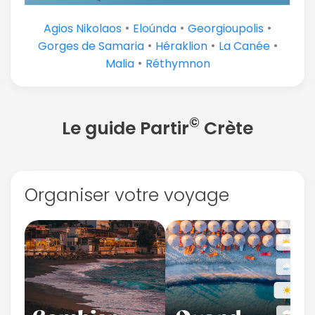
•
•
•
Agios Nikolaos
Eloúnda
Georgioupolis
•
•
•
Gorges de Samaria
Héraklion
La Canée
•
Malia
Réthymnon
©
Le guide Partir
Crète
Organiser votre voyage