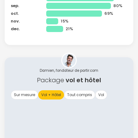
sep.
80%
oct.
69%
nov.
15%
dec.
21%
Damien, fondateur de partir.com
Package
vol et hôtel
Sur mesure
Vol + Hôtel
Tout compris
Vol