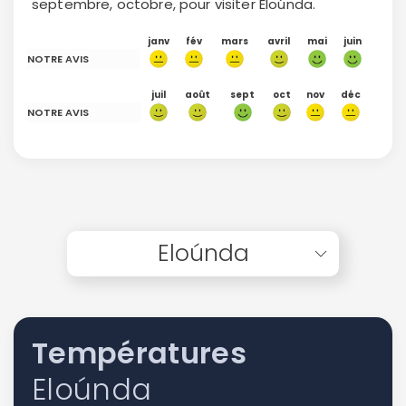
septembre, octobre, pour visiter Eloúnda.
janv
fév
mars
avril
mai
juin
NOTRE AVIS
juil
août
sept
oct
nov
déc
NOTRE AVIS
Eloúnda
Températures
Eloúnda