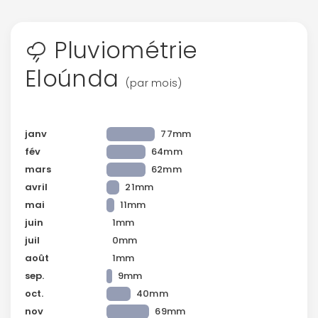
Pluviométrie
Eloúnda
(par mois)
janv
77mm
fév
64mm
mars
62mm
avril
21mm
mai
11mm
juin
1mm
juil
0mm
août
1mm
sep.
9mm
oct.
40mm
nov
69mm