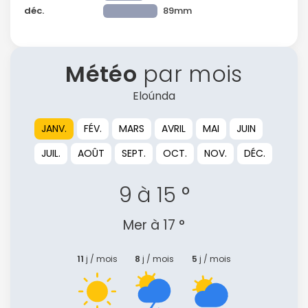
déc.
89mm
Météo
par mois
Eloúnda
JANV.
FÉV.
MARS
AVRIL
MAI
JUIN
JUIL.
AOÛT
SEPT.
OCT.
NOV.
DÉC.
9 à 15 °
Mer à 17 °
11
j / mois
8
j / mois
5
j / mois