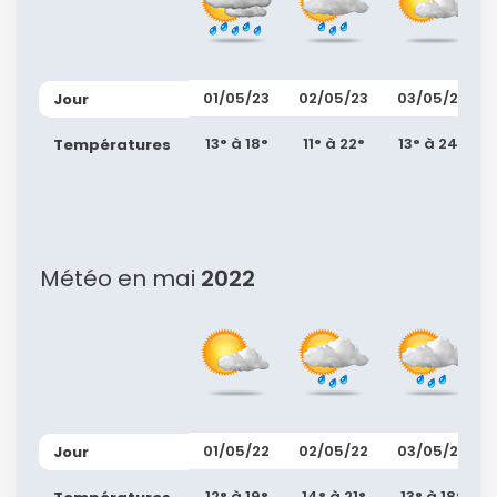
ou connectez-vous par mail
01/05/23
02/05/23
03/05/23
Jour
13° à 18°
11° à 22°
13° à 24°
Températures
Politique de
confidentialité.
Météo en mai
2022
01/05/22
02/05/22
03/05/22
Jour
12° à 19°
14° à 21°
13° à 18°