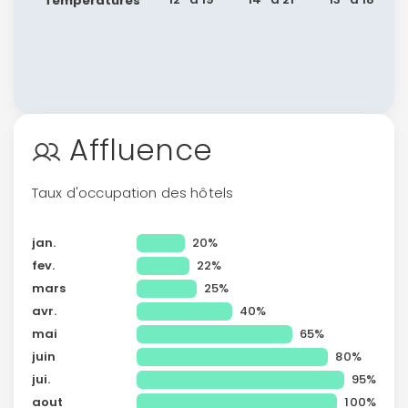
Températures
Affluence
Taux d'occupation des hôtels
jan.
20%
fev.
22%
mars
25%
avr.
40%
mai
65%
juin
80%
jui.
95%
aout
100%