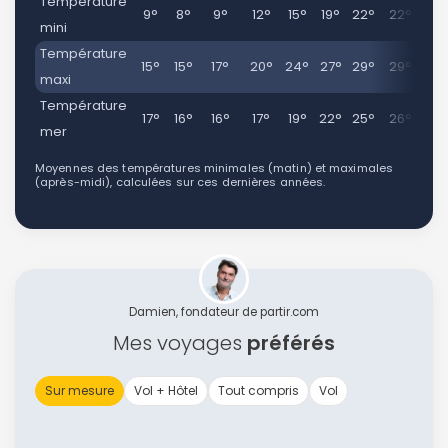
Température
9°
8°
9°
12°
15°
19°
22°
22°
20
mini
Température
15°
15°
17°
20°
24°
27°
29°
29°
27
maxi
Température
17°
16°
16°
17°
19°
22°
25°
26°
25
mer
Moyennes des températures minimales (matin) et maximales
(après-midi), calculées sur ces dernières années.
Damien, fondateur de partir.com
Mes voyages
préférés
Sur mesure
Vol + Hôtel
Tout compris
Vol