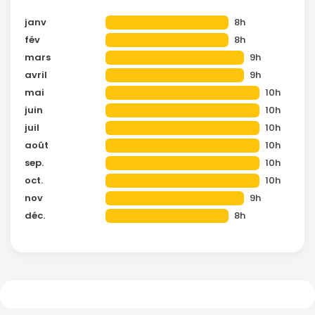
janv
8h
fév
8h
mars
9h
avril
9h
mai
10h
juin
10h
juil
10h
août
10h
sep.
10h
oct.
10h
nov
9h
déc.
8h