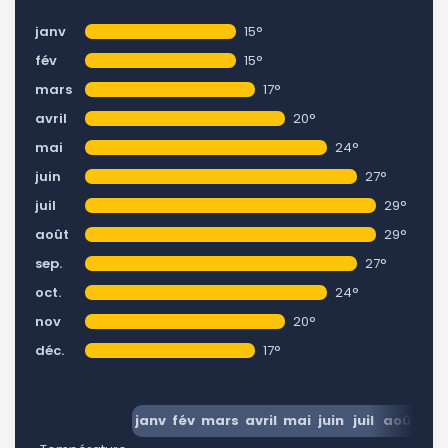
janv
15°
fév
15°
mars
17°
avril
20°
mai
24°
juin
27°
juil
29°
août
29°
sep.
27°
oct.
24°
nov
20°
déc.
17°
janv
fév
mars
avril
mai
juin
juil
août
se