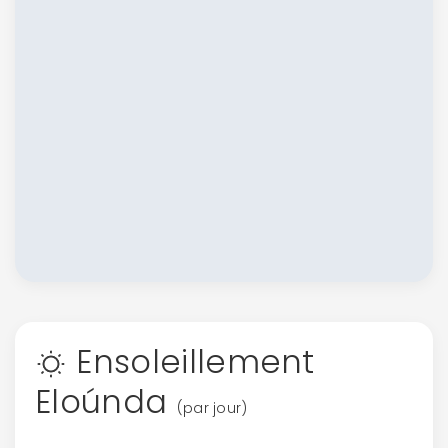
Ensoleillement
Eloúnda
(par jour)