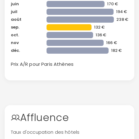
juin
170 €
juil
194 €
août
238 €
sep.
132 €
oct.
136 €
nov
166 €
déc.
182 €
Continuer avec Apple
Prix A/R pour Paris
Athènes
ou connectez-vous par mail
Affluence
Politique de
confidentialité.
Taux d'occupation des hôtels