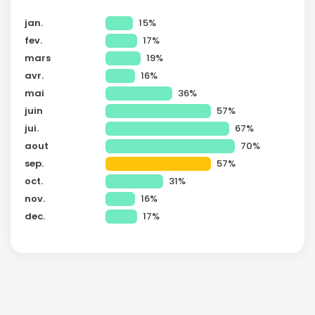
jan.
15%
fev.
17%
mars
19%
avr.
16%
mai
36%
juin
57%
jui.
67%
aout
70%
sep.
57%
oct.
31%
nov.
16%
dec.
17%