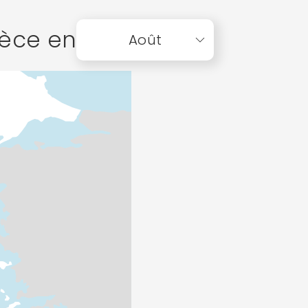
rèce en
Août