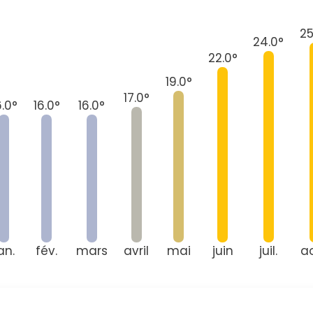
Continuer avec Apple
25
24.0°
ou connectez-vous par mail
22.0°
19.0°
17.0°
6.0°
16.0°
16.0°
Politique de confidentialité.
an.
fév.
mars
avril
mai
juin
juil.
a