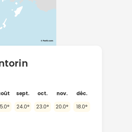
ntorin
août
sept.
oct.
nov.
déc.
5.0°
24.0°
23.0°
20.0°
18.0°