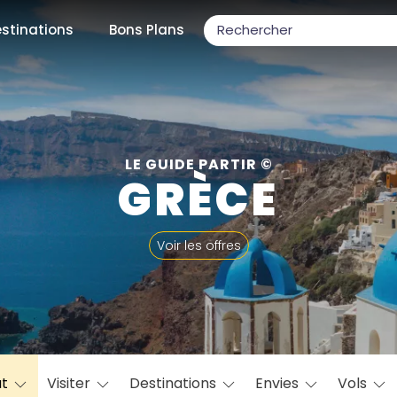
stinations
Bons Plans
ons populaires
LE GUIDE PARTIR ©
GRÈCE
par mois
Voir les offres
Février
Mars
Avril
Mai
Juin
Juillet
Août
S
ulaires
Novembre
Décembre
at
Visiter
Destinations
Envies
Vols