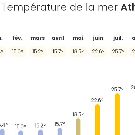
Température de la mer
At
n.
fév.
mars
avril
mai
juin
juil.
4°
15.0°
15.2°
15.7°
18.5°
22.6°
25.7°
2
2
25.7°
22.6°
18.5°
15.7°
5.4°
15.2°
15.0°