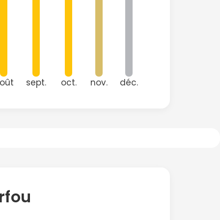
oût
sept.
oct.
nov.
déc.
rfou