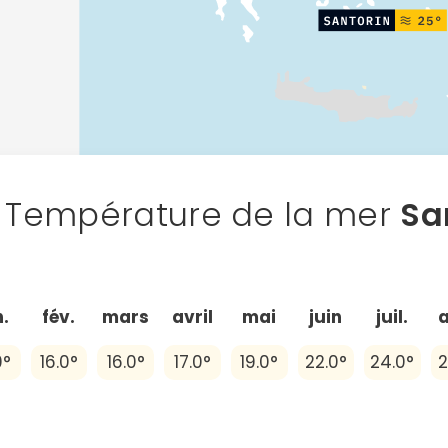
Température de la mer
Sa
n.
fév.
mars
avril
mai
juin
juil.
0°
16.0°
16.0°
17.0°
19.0°
22.0°
24.0°
2