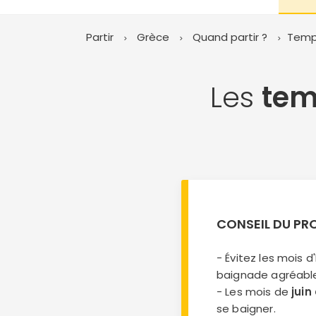
Partir
Grèce
Quand partir ?
Temp
Les
tem
CONSEIL DU PR
- Évitez les mois 
baignade agréabl
- Les mois de
juin
se baigner.