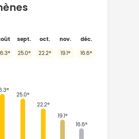
hènes
août
sept.
oct.
nov.
déc.
6.3°
25.0°
22.2°
19.1°
16.6°
6.3°
25.0°
22.2°
19.1°
16.6°