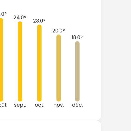
.0°
24.0°
23.0°
20.0°
18.0°
oût
sept.
oct.
nov.
déc.