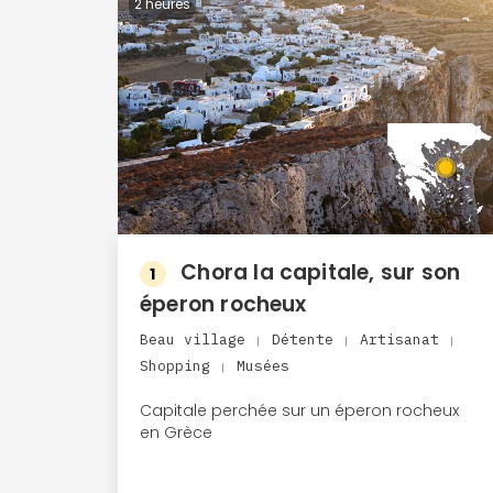
2 heures
Chora la capitale, sur son
1
éperon rocheux
Beau village
Détente
Artisanat
|
|
|
Shopping
Musées
|
Capitale perchée sur un éperon rocheux
en Grèce