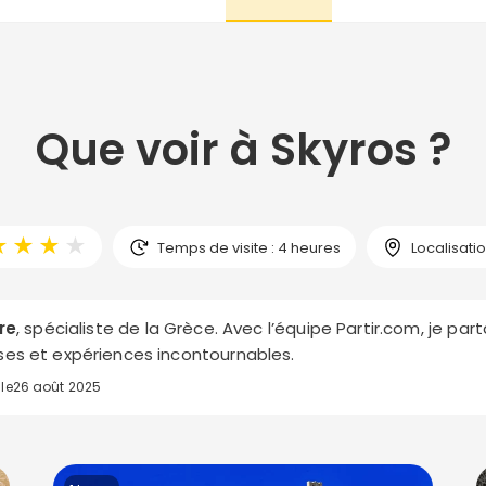
Que voir à Skyros ?
★
★
★
★
Temps de visite : 4 heures
Localisatio
re
, spécialiste de la Grèce. Avec l’équipe Partir.com, je pa
es et expériences incontournables.
 le
26 août 2025