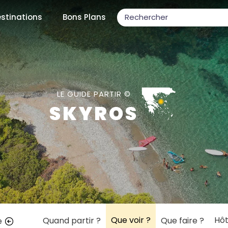
stinations
Bons Plans
ons populaires
LE GUIDE PARTIR ©
SKYROS
par mois
Février
Mars
Avril
Mai
Juin
Juillet
Août
S
ulaires
Novembre
Décembre
Que voir ?
Hôt
Quand partir ?
Que faire ?
e