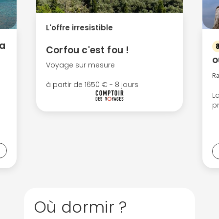
Continuer avec Apple
L'offre irresistible
ou connectez-vous par mail
la
Corfou c'est fou !
o
Voyage sur mesure
R
à partir de 1650 € - 8 jours
Politique de confidentialité.
La
p
a
Où dormir ?