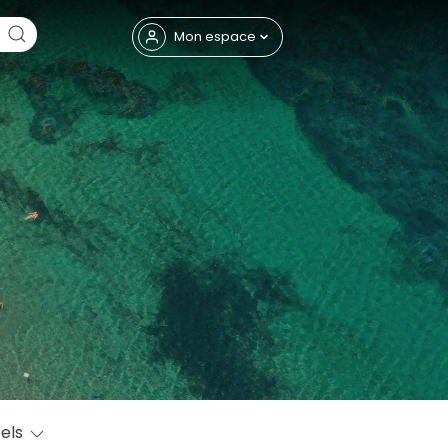
Fermer
Mon espace
eptembre
els