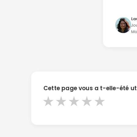
La
Jo
Mo
Cette page vous a t-elle-été uti
★
★
★
★
★