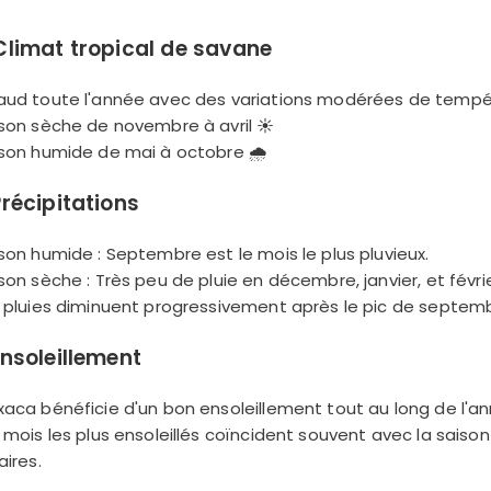
Climat tropical de savane
aud toute l'année avec des variations modérées de tempéra
ison sèche de novembre à avril ☀️
ison humide de mai à octobre 🌧️
Précipitations
ison humide : Septembre est le mois le plus pluvieux.
ison sèche : Très peu de pluie en décembre, janvier, et févrie
s pluies diminuent progressivement après le pic de septem
nsoleillement
xaca bénéficie d'un bon ensoleillement tout au long de l'an
s mois les plus ensoleillés coïncident souvent avec la sais
aires.