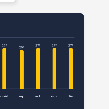
27°
27°
27°
27°
26°
août
sep.
oct.
nov
déc.