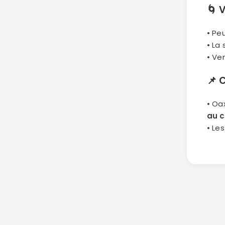
🌀
V
• Pe
• La
• Ve
📌
C
• Oa
au c
• Le