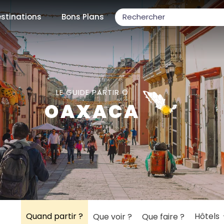
stinations
Bons Plans
ons populaires
LE GUIDE PARTIR ©
OAXACA
par mois
Février
Mars
Avril
Mai
Juin
Juillet
Août
S
ulaires
Novembre
Décembre
Quand partir ?
Hôtels
Que voir ?
Que faire ?