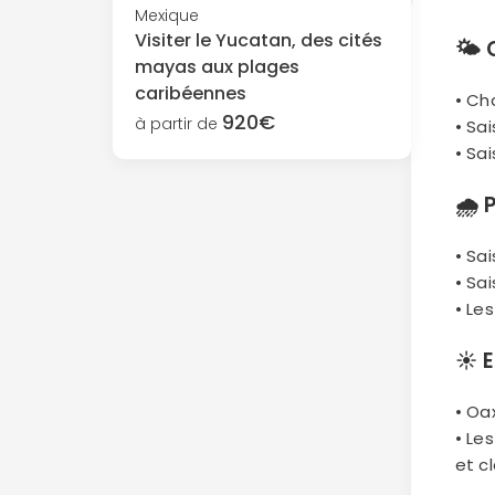
Mexique
Visiter le Yucatan, des cités
🌤
mayas aux plages
caribéennes
• Ch
920€
à partir de
• Sa
• Sa
🌧
• Sa
• Sa
• Le
☀️
E
• Oa
• Le
et cl