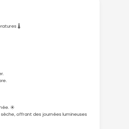
tures 🌡️
r.
bre.
née. ☀️
on sèche, offrant des journées lumineuses