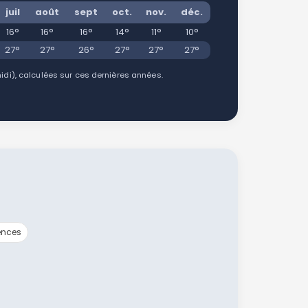
juil
août
sept
oct.
nov.
déc.
16°
16°
16°
14°
11°
10°
27°
27°
26°
27°
27°
27°
i), calculées sur ces dernières années.
ences