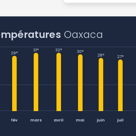
Continuer avec Apple
ou connectez-vous par mail
empératures
Oaxaca
31°
32°
30°
29°
28°
27°
Politique de confidentialité.
fév
mars
avril
mai
juin
juil