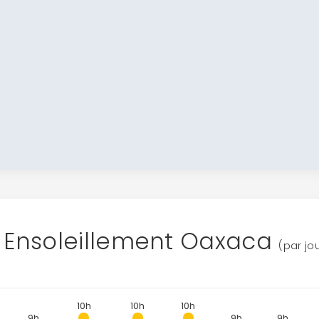
Ensoleillement Oaxaca
(par jo
10h
10h
10h
9h
9h
9h