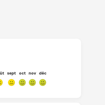
ût
sept
oct
nov
déc