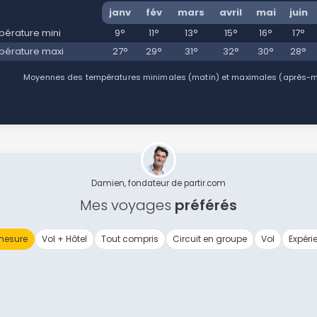
janv
fév
mars
avril
mai
juin
érature mini
9°
11°
13°
15°
16°
17°
érature maxi
27°
29°
31°
32°
30°
28°
Moyennes des températures minimales (matin) et maximales (après-mid
Damien, fondateur de partir.com
Mes voyages
préférés
mesure
Vol + Hôtel
Tout compris
Circuit en groupe
Vol
Expéri