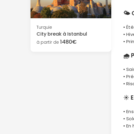
🌤
• Ét
Turquie
City break à Istanbul
• Hi
1480€
• Pr
à partir de
🌧
• Sa
• Pr
• Ri
☀️
E
• En
• So
• En