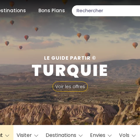
stinations
Bons Plans
ons populaires
LE GUIDE PARTIR ©
TURQUIE
par mois
Voir les offres
Février
Mars
Avril
Mai
Juin
Juillet
Août
S
ulaires
Novembre
Décembre
at
Visiter
Destinations
Envies
Vols