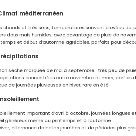
Climat méditerranéen
és chauds et très secs, températures souvent élevées de j
vers doux mais humides, avec davantage de pluie de nove
intemps et début d’automne agréables, parfaits pour découv
Précipitations
ison sèche marquée de mai à septembre : très peu de plui
écipitations concentrées entre novembre et mars, parfois 
sque de journées pluvieuses en hiver, rare en été
nsoleillement
soleillement important d’avril à octobre, journées longues 
leil généreux même au printemps et à l’automne
 hiver, alternance de belles journées et de périodes plus gri