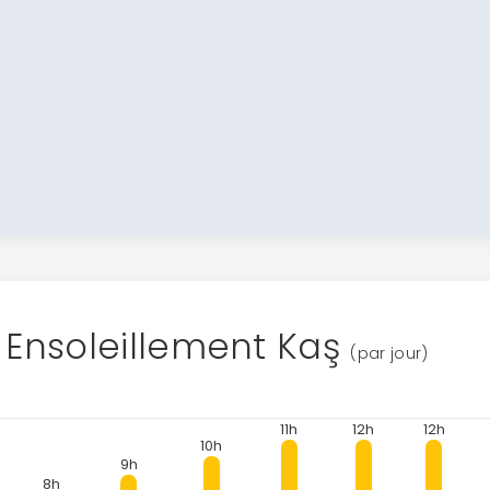
Ensoleillement Kaş
(par jour)
11h
12h
12h
10h
9h
8h