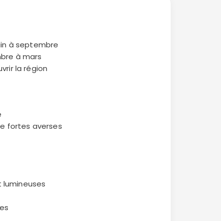
uin à septembre
mbre à mars
rir la région
e
de fortes averses
et lumineuses
ses