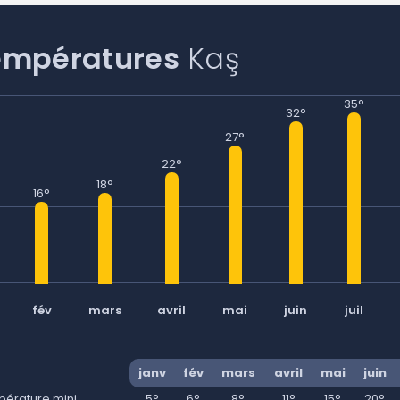
Continuer avec Apple
empératures
Kaş
ou connectez-vous par mail
35°
32°
27°
22°
Politique de confidentialité.
18°
16°
fév
mars
avril
mai
juin
juil
janv
fév
mars
avril
mai
juin
érature mini
5°
6°
8°
11°
15°
20°