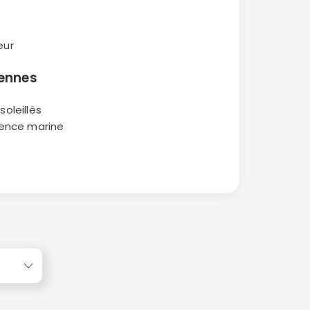
eur
éennes
soleillés
luence marine