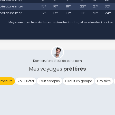
érature maxi
15°
16°
18°
22°
27°
32°
pérature mer
17°
17°
17°
18°
21°
24°
Moyennes des températures minimales (matin) et maximales (après-mid
Damien, fondateur de partir.com
Mes voyages
préférés
 mesure
Vol + Hôtel
Tout compris
Circuit en groupe
Croisière