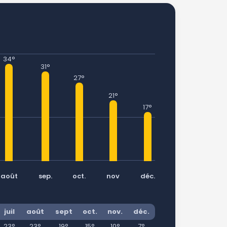
34°
31°
27°
21°
17°
août
sep.
oct.
nov
déc.
juil
août
sept
oct.
nov.
déc.
23°
23°
19°
15°
10°
7°