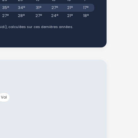
35°
34°
31°
27°
21°
17°
27°
28°
27°
24°
21°
18°
i), calculées sur ces dernières années.
Vol