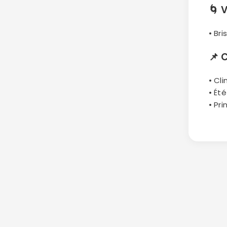
🌀
V
• Br
📌
C
• Cl
• Ét
• Pr