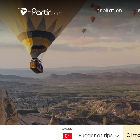
Inspiration
De
📍 Destinati
☀️ Où partir 
Janvier
✨ Envies pop
Octobre
Le guide
Clim
Budget et tips