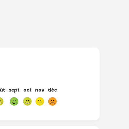
ût
sept
oct
nov
déc