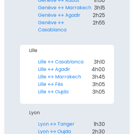
Genève ↔︎ Rabat
1h50
Genève ↔︎ Marrakech
3h15
Genève ↔︎ Agadir
2h25
Genève ↔︎
2h55
Casablanca
Lille
Lille ↔︎ Casablanca
3h10
Lille ↔︎ Agadir
4h00
Lille ↔︎ Marrakech
3h45
Lille ↔︎ Fès
3h05
Continuer avec Apple
Lille ↔︎ Oujda
3h05
ou connectez-vous par mail
Lyon
Lyon ↔︎ Tanger
1h30
Lyon ↔︎ Oujda
2h30