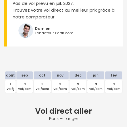
Pas de vol prévu en juil. 2027.
Trouvez votre vol direct au meilleur prix grâce à
notre comparateur.
Damien
Fondateur Partir.com
août
sep
oct
nov
déc
jan
fév
1
3
3
3
3
3
3
vol/j
vol/sem
vol/sem
vol/sem
vol/sem
vol/sem
vol/sem
v
Vol direct
aller
Paris ⭢ Tanger