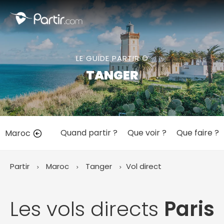
Fermer
LE GUIDE PARTIR ©
📍 Destinations populaires
TANGER
Quand partir ?
Que voir ?
Que faire ?
Maroc
☀️ Où partir par mois
Janvier
Février
Mars
Avril
Mai
Juin
✨ Envies populaires
Partir
Maroc
Tanger
Vol direct
Juillet
Août
Septembre
Octobre
Novembre
Décembre
Les vols directs
Paris