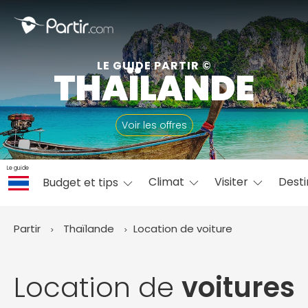
Fermer
LE GUIDE PARTIR ©
THAÏLANDE
📍 Destinations populaires
Voir les offres
Le guide
Climat
Visiter
Desti
Budget et tips
☀️ Où partir par mois
Janvier
Février
Mars
Avril
Mai
Juin
✨ Envies populaires
Partir
Thaïlande
Location de voiture
Juillet
Août
Septembre
Octobre
Novembre
Décembre
Location de
voitures