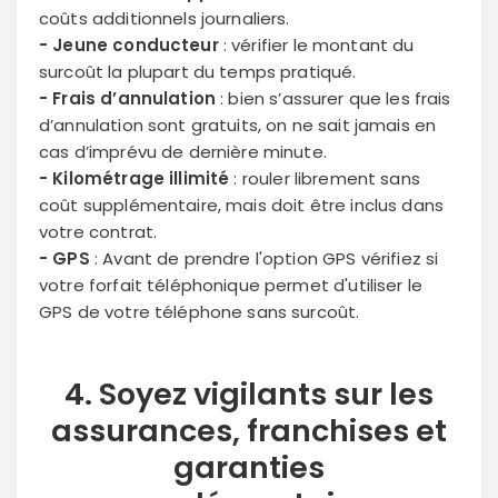
coûts additionnels journaliers.
- Jeune conducteur
: vérifier le montant du
surcoût la plupart du temps pratiqué.
- Frais d’annulation
: bien s’assurer que les frais
d’annulation sont gratuits, on ne sait jamais en
cas d’imprévu de dernière minute.
- Kilométrage illimité
: rouler librement sans
coût supplémentaire, mais doit être inclus dans
votre contrat.
- GPS
: Avant de prendre l'option GPS vérifiez si
votre forfait téléphonique permet d'utiliser le
GPS de votre téléphone sans surcoût.
4. Soyez vigilants sur les
Continuer avec Apple
assurances
,
franchises
et
ou connectez-vous par mail
garanties