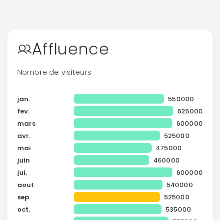
Continuer avec Apple
Affluence
ou connectez-vous par mail
Nombre de visiteurs
jan.
550000
fev.
625000
Politique de
mars
600000
confidentialité.
avr.
525000
mai
475000
juin
460000
jui.
600000
aout
540000
sep.
525000
oct.
535000