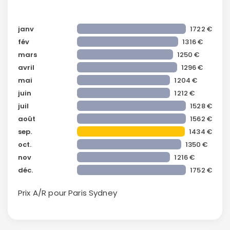
janv
1722 €
fév
1316 €
mars
1250 €
avril
1296 €
mai
1204 €
juin
1212 €
juil
1528 €
août
1562 €
sep.
1434 €
oct.
1350 €
nov
1216 €
déc.
1752 €
Prix A/R pour Paris
Sydney