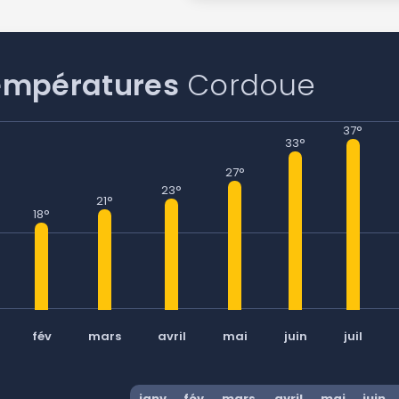
empératures
Cordoue
37°
33°
27°
23°
21°
18°
fév
mars
avril
mai
juin
juil
janv
fév
mars
avril
mai
juin