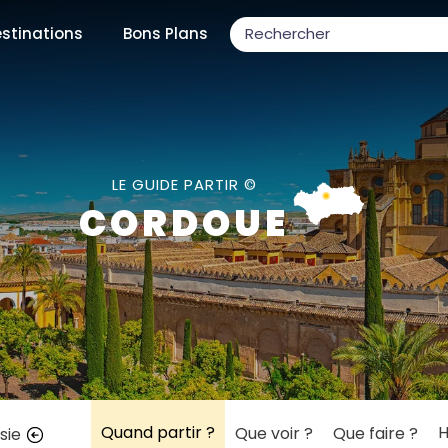
stinations
Bons Plans
ons populaires
LE GUIDE PARTIR ©
CORDOUE
par mois
Février
Mars
Avril
Mai
Juin
Juillet
Août
S
ulaires
Novembre
Décembre
Quand partir ?
H
Que voir ?
Que faire ?
sie