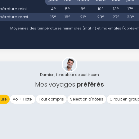
érature mini
4°
5°
8°
10°
13°
17°
érature maxi
15°
18°
21°
23°
27°
33°
Moyennes des températures minimales (matin) et maximales (après-mid
Damien, fondateur de partir.com
Mes voyages
préférés
ure
Vol + Hôtel
Tout compris
Sélection d'hôtels
Circuit en grou