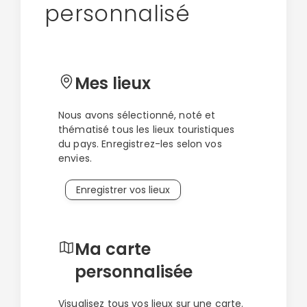
Politique de
personnalisé
découverte de la ville. L’Alcazar, la Giralda, le parc
confidentialité.
Maria-Luisa et tant d’autres lieux vous feront
vibrer et comprendre l’état d’esprit particulier de
la perle de l’Andalousie. Dotée d’une puissante
identité et d’un caractère qui ne vous laissera
Mes lieux
pas indifférent(e), la ville andalouse regorge
aussi de coins secrets où vous pouvez
Nous avons sélectionné, noté et
facilement éviter les foules et rencontrer les
thématisé tous les lieux touristiques
locaux.
du pays. Enregistrez-les selon vos
envies.
Enregistrer vos lieux
Ma carte
personnalisée
Visualisez tous vos lieux sur une carte.