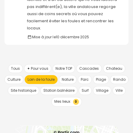
pas indifférent(e), la ville andalouse regorge
aussi de coins secrets où vous pouvez
facilement éviter les foules et rencontrer les
locaux.
Mise à jour le
10 décembre 2025
Tous
✦ Pour vous
Notre TOP
Cascades
Chateau
Culture
Loin de la foule
Nature
Parc
Plage
Rando
Site historique
Station balnéaire
Surf
Village
Ville
Mes lieux
0