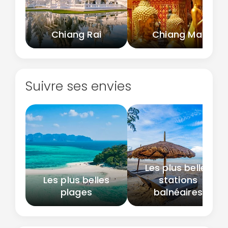
Chiang Rai
Chiang Mai
Suivre ses envies
Les plus belles
Les plus belles
stations
plages
balnéaires