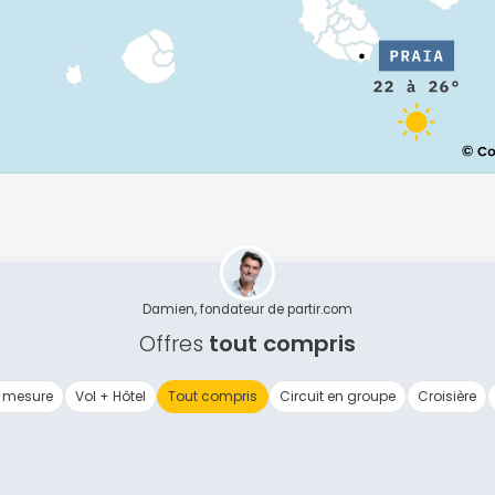
Continuer avec Apple
ou connectez-vous par mail
Politique de confidentialité.
Damien, fondateur de partir.com
Offres
tout compris
 mesure
Vol + Hôtel
Tout compris
Circuit en groupe
Croisière