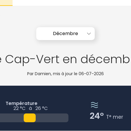
e
Décembre
e Cap-Vert en décemb
Par Damien, mis à jour le
06-07-2026
Température
22 °C
à
26 °C
24°
T° mer