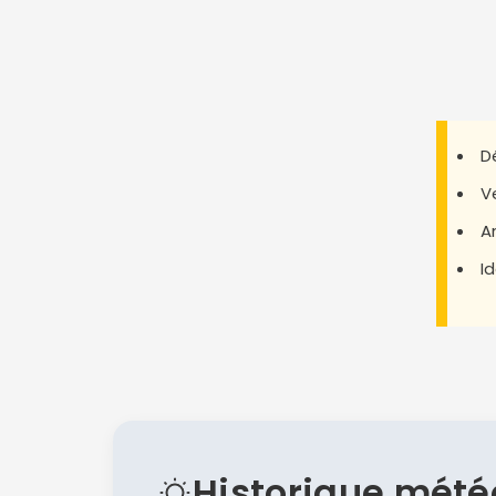
D
V
A
I
Historique mété