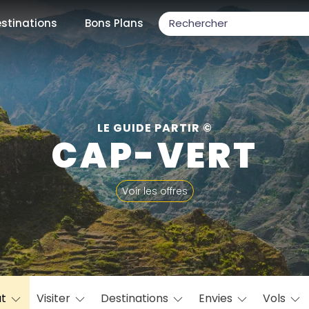
stinations
Bons Plans
ons populaires
LE GUIDE PARTIR ©
CAP-VERT
par mois
Voir les offres
Février
Mars
Avril
Mai
Juin
Juillet
Août
S
ulaires
Novembre
Décembre
at
Visiter
Destinations
Envies
Vols