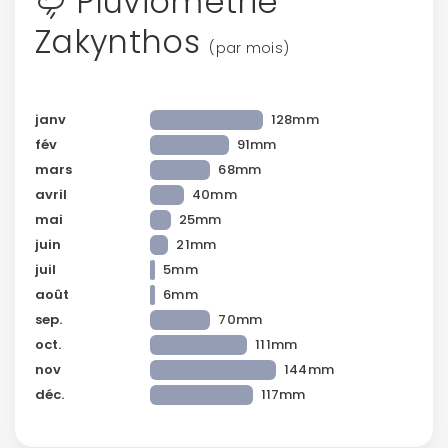
Pluviométrie
Zakynthos
(par mois)
janv
128mm
fév
91mm
mars
68mm
avril
40mm
mai
25mm
juin
21mm
juil
5mm
août
6mm
sep.
70mm
oct.
111mm
nov
144mm
déc.
117mm