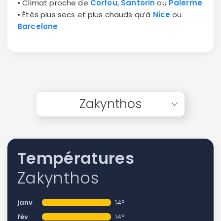
• Climat proche de
Corfou
,
Santorin
ou
Palerme
• Étés plus secs et plus chauds qu’à
Nice
ou
Barcelone
Zakynthos
Températures
Zakynthos
janv
14°
fév
14°