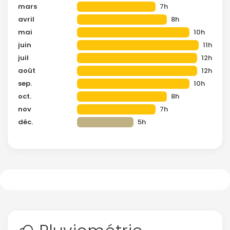
mars
7h
avril
8h
mai
10h
juin
11h
juil
12h
août
12h
sep.
10h
oct.
8h
nov
7h
déc.
5h