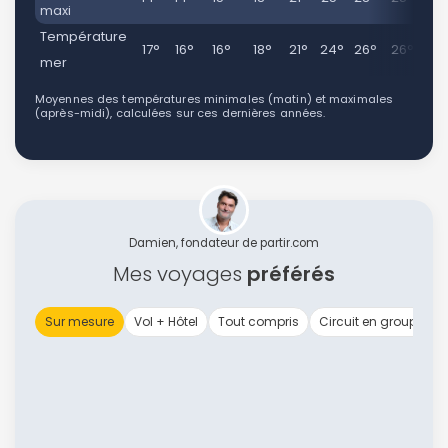
maxi
Température
17°
16°
16°
18°
21°
24°
26°
26°
26
mer
Moyennes des températures minimales (matin) et maximales
(après-midi), calculées sur ces dernières années.
Damien, fondateur de partir.com
Mes voyages
préférés
Sur mesure
Vol + Hôtel
Tout compris
Circuit en groupe