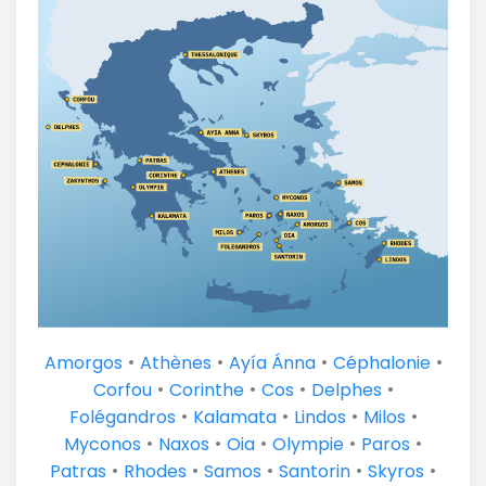
•
•
•
•
Amorgos
Athènes
Ayía Ánna
Céphalonie
•
•
•
•
Corfou
Corinthe
Cos
Delphes
•
•
•
•
Folégandros
Kalamata
Lindos
Milos
•
•
•
•
•
Myconos
Naxos
Oia
Olympie
Paros
•
•
•
•
•
Patras
Rhodes
Samos
Santorin
Skyros