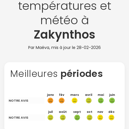
températures et
météo à
Zakynthos
Par Maéva, mis à jour le
28-02-2026
Meilleures
périodes
janv
fév
mars
avril
mai
juin
NOTRE AVIS
juil
août
sept
oct
nov
déc
NOTRE AVIS