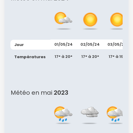
01/05/24
02/05/24
03/05/24
Jour
Continuer avec Apple
17° à 20°
17° à 20°
17° à 19°
Températures
ou connectez-vous par mail
Météo en mai
2023
Politique de
confidentialité.