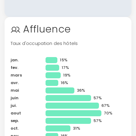
Affluence
Taux d'occupation des hôtels
jan.
15%
fev.
17%
mars
19%
avr.
16%
mai
36%
juin
57%
jui.
67%
aout
70%
sep.
57%
oct.
31%
nov.
16%