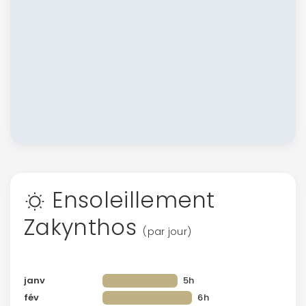
Ensoleillement
Zakynthos
(par jour)
janv
5h
fév
6h