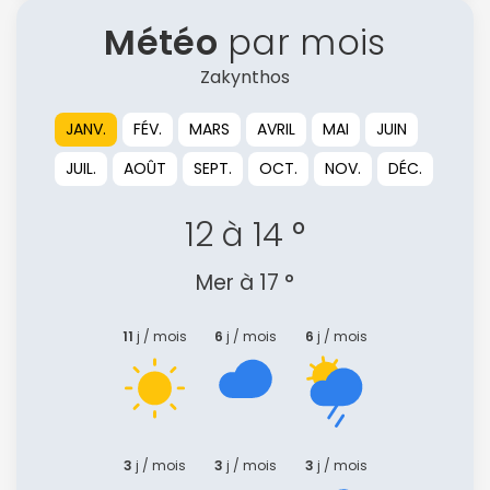
Météo
par mois
Zakynthos
JANV.
FÉV.
MARS
AVRIL
MAI
JUIN
JUIL.
AOÛT
SEPT.
OCT.
NOV.
DÉC.
12 à 14 °
Mer à 17 °
11
j / mois
6
j / mois
6
j / mois
3
j / mois
3
j / mois
3
j / mois