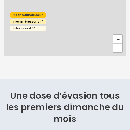
Incontournables 5*
Très Intéressant 4*
Intéressant 3*
+
Continuer avec Apple
−
ou connectez-vous par mail
Une dose d’évasion
tous
Politique de
les premiers dimanche du
confidentialité.
mois