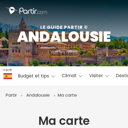
Fermer
LE GUIDE PARTIR ©
ANDALOUSIE
📍 Destinations populaires
Voir les offres
Le guide
Climat
Visiter
Desti
Budget et tips
☀️ Où partir par mois
Janvier
Février
Mars
Avril
Mai
Juin
✨ Envies populaires
Partir
Andalousie
Ma carte
Juillet
Août
Septembre
Octobre
Novembre
Décembre
Ma carte